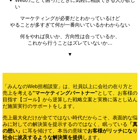
Webのことで困ったときに気軽に相談できる人が欲し
い
マーケティングが必要だとわかっているけど
やることが多すぎて何が一番向いているかわからない
何をやれば良いか、方向性は合っているか、
これから行うことはズレていないか…
▼
「みんなのWeb担相談室」は、社員以上に会社の在り方と
売上を考える
“マーケティングパートナー”
として、お客様の
目指す【ゴール】から逆算した戦略立案と実務に落とし込ん
だ施策実行のサポートをします。
売上最大化だけが全てではない時代だからこそ、表面的な悩
みに対しての解決策を提示するのではなく、眠っている
「真
の想い」
に耳を傾けて、本当の意味で
お客様がリッチになり
社会に波及するような解決策を提供
します。