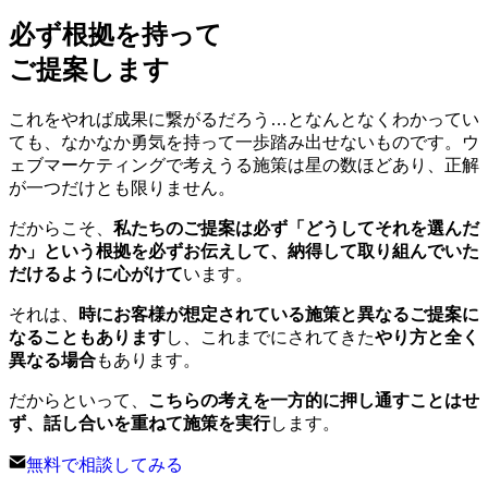
必ず
根拠
を持って
ご提案
します
これをやれば成果に繋がるだろう…となんとなくわかってい
ても、なかなか勇気を持って一歩踏み出せないものです。ウ
ェブマーケティングで考えうる施策は星の数ほどあり、正解
が一つだけとも限りません。
だからこそ、
私たちのご提案は必ず「どうしてそれを選んだ
か」という根拠を必ずお伝えして、納得して取り組んでいた
だけるように心がけて
います。
それは、
時にお客様が想定されている施策と異なるご提案に
なることもあります
し、これまでにされてきた
やり方と全く
異なる場合
もあります。
だからといって、
こちらの考えを一方的に押し通すことはせ
ず、話し合いを重ねて施策を実行
します。
無料で相談してみる